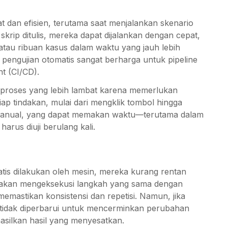
at dan efisien, terutama saat menjalankan skenario
skrip ditulis, mereka dapat dijalankan dengan cepat,
tau ribuan kasus dalam waktu yang jauh lebih
 pengujian otomatis sangat berharga untuk pipeline
t (CI/CD).
 proses yang lebih lambat karena memerlukan
tiap tindakan, mulai dari mengklik tombol hingga
manual, yang dapat memakan waktu—terutama dalam
arus diuji berulang kali.
atis dilakukan oleh mesin, mereka kurang rentan
s akan mengeksekusi langkah yang sama dengan
memastikan konsistensi dan repetisi. Namun, jika
u tidak diperbarui untuk mencerminkan perubahan
silkan hasil yang menyesatkan.